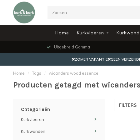
Home
Kurkvloeren
Kurkwand
Uitgebreid Gamma
❌ZOMER VAKANTIE❌GEEN VERZENDING
Home
/
Tags
/
wicanders wood essence
Producten getagd met wicander
FILTERS
Categorieën
Kurkvloeren
Kurkwanden