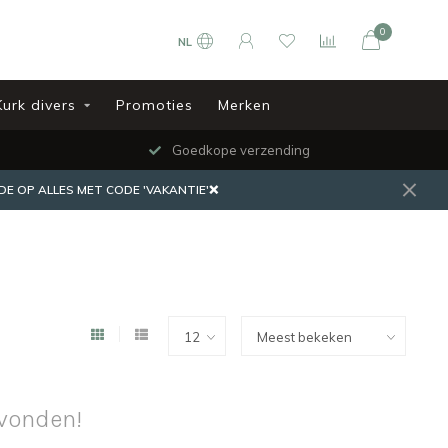
0
NL
Kurk divers
Promoties
Merken
Goedkope verzending
DE OP ALLES MET CODE 'VAKANTIE'❌
vonden!