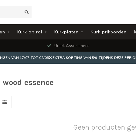
en
Kurk op rol
Kurkplaten
Kurk prikborden
Uniek Assortiment
EN VAN 17/07 TOT 02/08❌ EXTRA KORTING VAN 5% TIJDENS DEZE PERIO
s wood essence
Geen producten ge