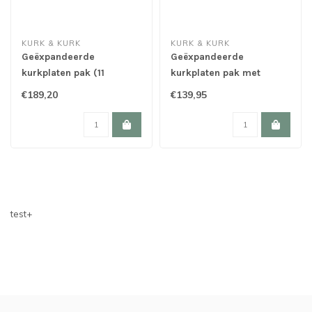
KURK & KURK
KURK & KURK
Geëxpandeerde
Geëxpandeerde
kurkplaten pak (11
kurkplaten pak met
verschillende diktes)
sponning ( 6
€189,20
€139,95
verschillende diktes)
test+