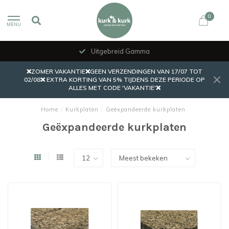
0
MENU
Uitgebreid Gamma
❌ZOMER VAKANTIE❌GEEN VERZENDINGEN VAN 17/07 TOT
02/08❌ EXTRA KORTING VAN 5% TIJDENS DEZE PERIODE OP
ALLES MET CODE 'VAKANTIE'❌
Home
/
Kurkplaten
/
Geëxpandeerde kurkplaten
Geëxpandeerde kurkplaten