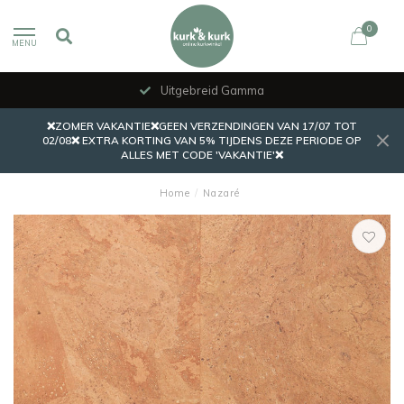
0
MENU
Uitgebreid Gamma
❌ZOMER VAKANTIE❌GEEN VERZENDINGEN VAN 17/07 TOT
02/08❌ EXTRA KORTING VAN 5% TIJDENS DEZE PERIODE OP
ALLES MET CODE 'VAKANTIE'❌
Home
/
Nazaré