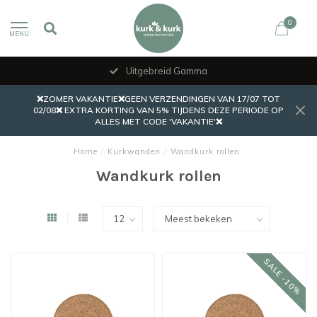
0
MENU
Uitgebreid Gamma
❌ZOMER VAKANTIE❌GEEN VERZENDINGEN VAN 17/07 TOT
02/08❌ EXTRA KORTING VAN 5% TIJDENS DEZE PERIODE OP
ALLES MET CODE 'VAKANTIE'❌
Home
/
Kurkwanden
/
Wandkurk rollen
Wandkurk rollen
SALE -10%