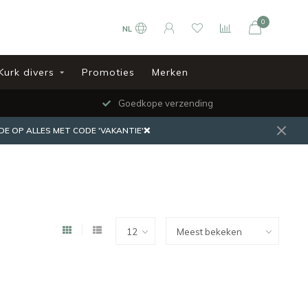
0
NL
Kurk divers
Promoties
Merken
Goedkope verzending
DE OP ALLES MET CODE 'VAKANTIE'❌