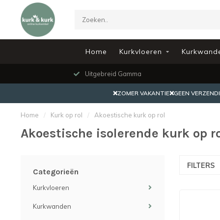
Home
Kurkvloeren
Kurkwand
Uitgebreid Gamma
❌ZOMER VAKANTIE❌GEEN VERZENDING
Home
/
Kurk op rol
/
Akoestische kurk op rol
Akoestische isolerende kurk op r
FILTERS
Categorieën
Kurkvloeren
Kurkwanden