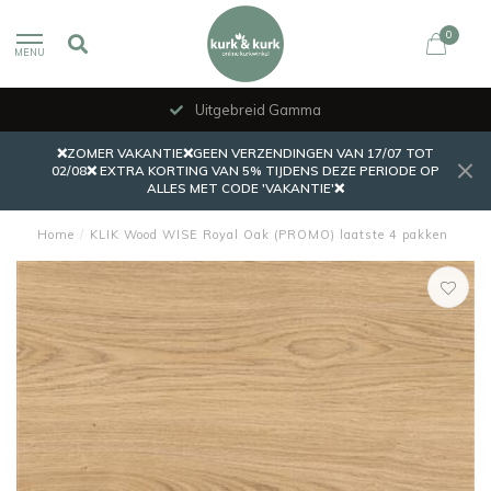
0
MENU
Uitgebreid Gamma
❌ZOMER VAKANTIE❌GEEN VERZENDINGEN VAN 17/07 TOT
02/08❌ EXTRA KORTING VAN 5% TIJDENS DEZE PERIODE OP
ALLES MET CODE 'VAKANTIE'❌
Home
/
KLIK Wood WISE Royal Oak (PROMO) laatste 4 pakken