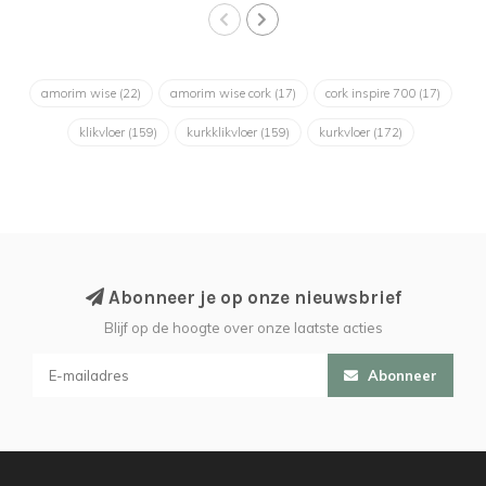
amorim wise
(22)
amorim wise cork
(17)
cork inspire 700
(17)
klikvloer
(159)
kurkklikvloer
(159)
kurkvloer
(172)
Abonneer je op onze nieuwsbrief
Blijf op de hoogte over onze laatste acties
Abonneer