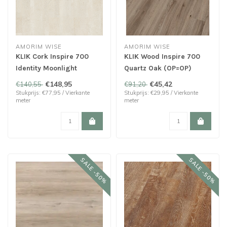
AMORIM WISE
AMORIM WISE
KLIK Cork Inspire 700
KLIK Wood Inspire 700
Identity Moonlight
Quartz Oak (OP=OP)
Laatste 15,20 m²!
€148,95
€45,42
€140,55
€91,20
Stukprijs: €77,95 / Vierkante
Stukprijs: €29,95 / Vierkante
meter
meter
SALE -50%
SALE -50%