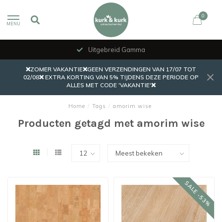
0
MENU
Uitgebreid Gamma
❌ZOMER VAKANTIE❌GEEN VERZENDINGEN VAN 17/07 TOT
02/08❌ EXTRA KORTING VAN 5% TIJDENS DEZE PERIODE OP
ALLES MET CODE 'VAKANTIE'❌
Home
/
Tags
/
amorim wise
Producten getagd met amorim wise
SALE -53%