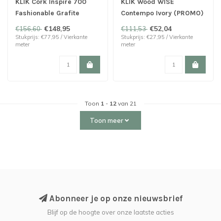
KLIK Cork Inspire 700
KLIK Wood WISE
Fashionable Grafite
Contempo Ivory (PROMO)
laatste 5 pakken
€148,95
€52,04
€156,60
€111,53
Stukprijs: €77,95 / Vierkante
Stukprijs: €27,95 / Vierkante
meter
meter
Toon
1
-
12
van 21
Toon meer
Abonneer je op onze nieuwsbrief
Blijf op de hoogte over onze laatste acties