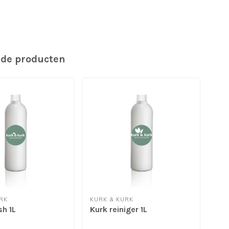
rde producten
RK
KURK & KURK
KUR
sh 1L
Kurk reiniger 1L
Leg