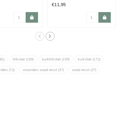
€11,95
€11
(61)
klikvloer
(159)
kurkklikvloer
(159)
kurkvloer
(172)
nders
(72)
wicanders wood resist
(37)
wood resist
(37)