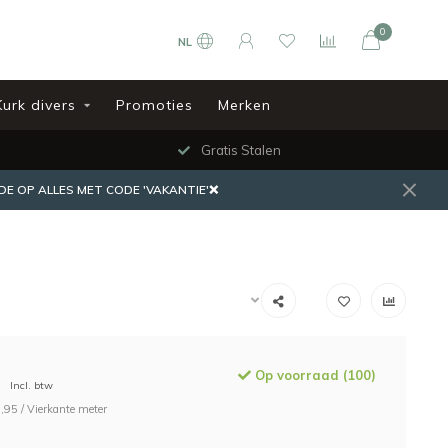
0
NL
Kurk divers
Promoties
Merken
Gratis Stalen
DE OP ALLES MET CODE 'VAKANTIE'❌
Op voorraad (100)
Incl. btw
,95 / Vierkante meter