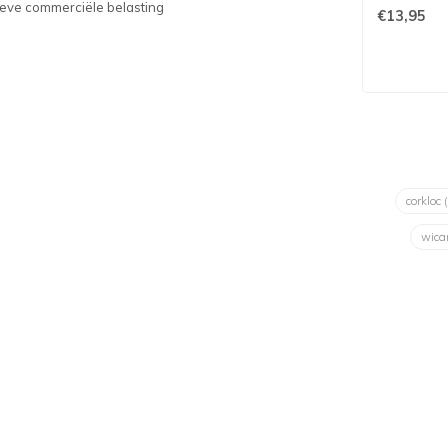
sieve commerciële belasting
€13,95
corkloc
wica