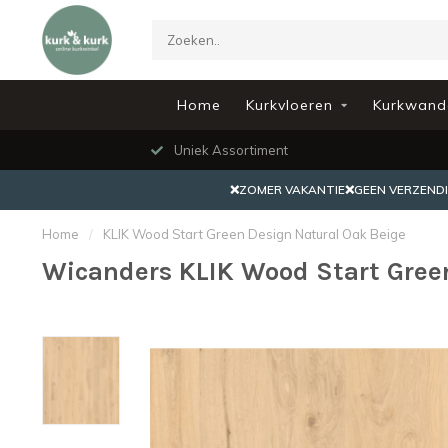
Home
Kurkvloeren
Kurkwand
Uniek Assortiment
❌ZOMER VAKANTIE❌GEEN VERZENDING
Home
/
KLIK Wood Start Green Design Natural Oak Beige
Wicanders KLIK Wood Start Gree