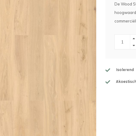
De Wood Sta
hoogwaardig
commerciële
Isolerend
Akoestisc