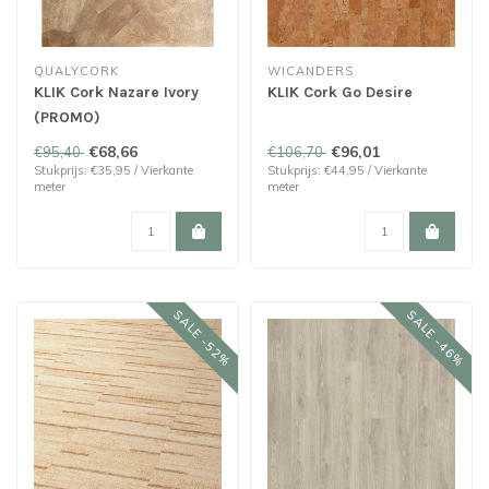
QUALYCORK
WICANDERS
KLIK Cork Nazare Ivory
KLIK Cork Go Desire
(PROMO)
€68,66
€96,01
€95,40
€106,70
Stukprijs: €35,95 / Vierkante
Stukprijs: €44,95 / Vierkante
meter
meter
SALE -52%
SALE -46%