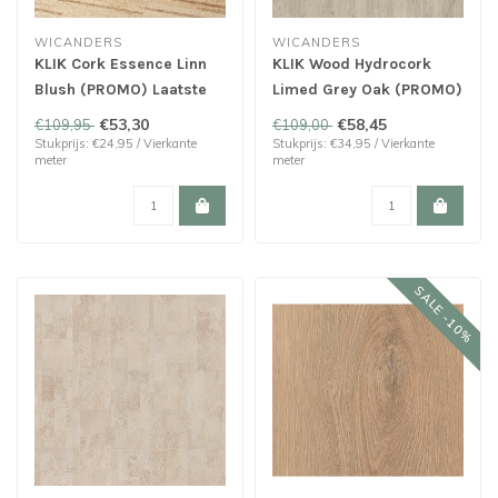
WICANDERS
WICANDERS
KLIK Cork Essence Linn
KLIK Wood Hydrocork
Blush (PROMO) Laatste
Limed Grey Oak (PROMO)
21,36m²
OP=OP
€53,30
€58,45
€109,95
€109,00
Stukprijs: €24,95 / Vierkante
Stukprijs: €34,95 / Vierkante
meter
meter
SALE -10%