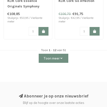
KLIK Cork Essence
KLIK Cork Go Affection
Originals Symphony
€108,85
€91,75
€106,70
Stukprijs: €50,95 / Vierkante
Stukprijs: €42,95 / Vierkante
meter
meter
Toon
1
-
12
van 51
Toon meer
Abonneer je op onze nieuwsbrief
Blijf op de hoogte over onze laatste acties