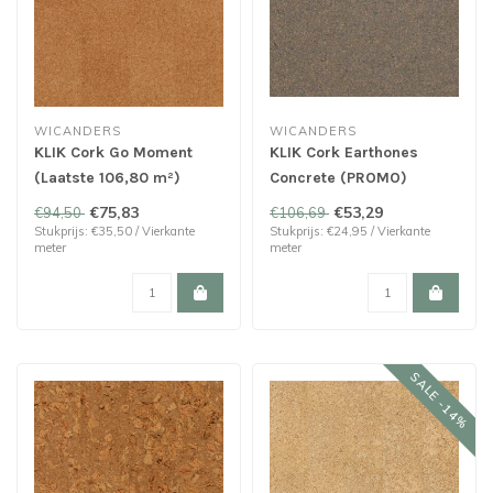
WICANDERS
WICANDERS
KLIK Cork Go Moment
KLIK Cork Earthones
(Laatste 106,80 m²)
Concrete (PROMO)
€75,83
€53,29
€94,50
€106,69
Stukprijs: €35,50 / Vierkante
Stukprijs: €24,95 / Vierkante
meter
meter
SALE -14%