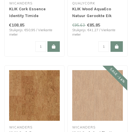
WICANDERS
QUALYCORK
KLIK Cork Essence
KLIK Wood AquaEco
Identity Timide
Natuur Gerookte Eik
(PROMO)
€108,85
€85,85
€95,63
Stukprijs: €50,95 / Vierkante
Stukprijs: €41,27 / Vierkante
meter
meter
SALE -14%
WICANDERS
WICANDERS