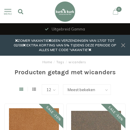
0
MENU
Uitgebreid Gamma
❌ZOMER VAKANTIE❌GEEN VERZENDINGEN VAN 17/07 TOT
02/08❌ EXTRA KORTING VAN 5% TIJDENS DEZE PERIODE OP
ALLES MET CODE 'VAKANTIE'❌
Home
/
Tags
/
wicanders
Producten getagd met wicanders
SALE -20%
SALE -50%