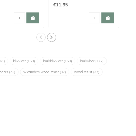
€11,95
€11
(61)
klikvloer
(159)
kurkklikvloer
(159)
kurkvloer
(172)
nders
(72)
wicanders wood resist
(37)
wood resist
(37)