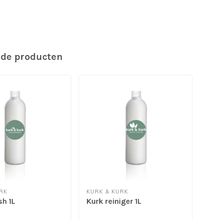
rde producten
RK
KURK & KURK
KUR
sh 1L
Kurk reiniger 1L
Leg