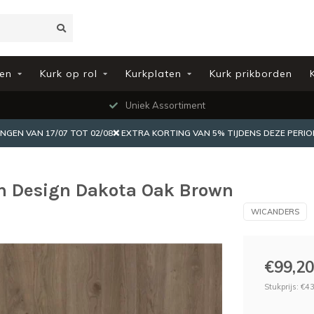
en
Kurk op rol
Kurkplaten
Kurk prikborden
Uniek Assortiment
EN VAN 17/07 TOT 02/08❌ EXTRA KORTING VAN 5% TIJDENS DEZE PERIO
n Design Dakota Oak Brown
WICANDERS
€99,20
Stukprijs: €43