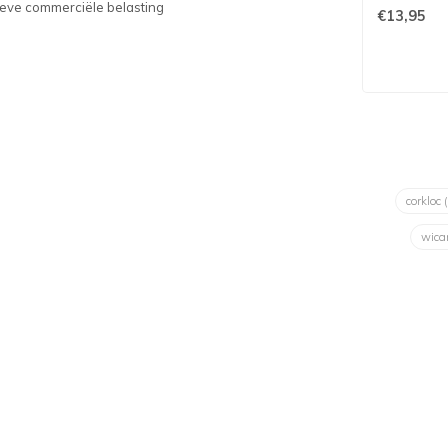
sieve commerciële belasting
€13,95
corkloc
wica