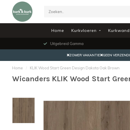
Home
Kurkvloeren
Kurkwand
Uitgebreid Gamma
❌ZOMER VAKANTIE❌GEEN VERZENDING
Home
/
KLIK Wood Start Green Design Dakota Oak Brown
Wicanders KLIK Wood Start Gree