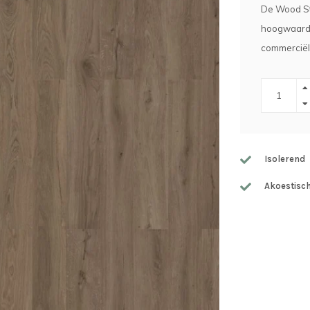
De Wood Sta
hoogwaardig
commerciële
Isolerend
Akoestisc