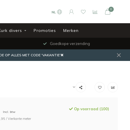
0
NL
Kurk divers
Promoties
Merken
Goedkope verzending
DE OP ALLES MET CODE 'VAKANTIE'❌
Op voorraad (100)
Incl. btw
,95 / Vierkante meter