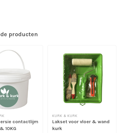
rde producten
RK
KURK & KURK
KUR
ersie contactlijm
Lakset voor vloer & wand
Lij
 & 10KG
kurk
15