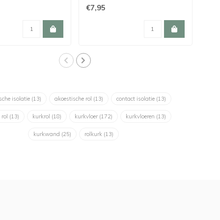
€7,95
€3,
sche isolatie
(13)
akoestische rol
(13)
contact isolatie
(13)
 rol
(13)
kurkrol
(18)
kurkvloer
(172)
kurkvloeren
(13)
kurkwand
(25)
rolkurk
(13)