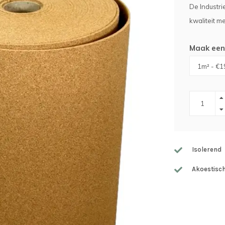
De Industri
kwaliteit me
Maak een
Isolerend
Akoestisc