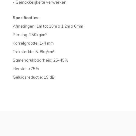
- Gemakkelijke te verwerken
Specificaties:
Afmetingen: 1m tot 10m x 1,2m x 6mm
Persing: 250kg/m³
Korrelgrootte: 1-4 mm
Treksterkte: 5-8kg/cm²
Samendrukbaarheid: 25-45%
Herstel: >75%
Geluidsreductie: 19 dB