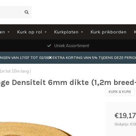
en
Kurk op rol
Kurkplaten
Kurk prikborden
Uniek Assortiment
EN VAN 17/07 TOT 02/08❌ EXTRA KORTING VAN 5% TIJDENS DEZE PERIO
1m tot 10m lang )
oge Densiteit 6mm dikte (1,2m breed
KURK & KURK
€19,17
Stukprijs: €19