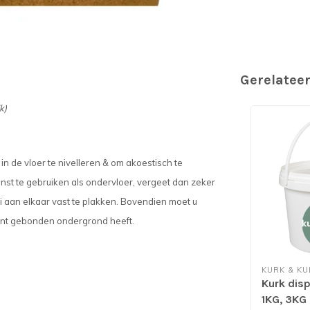
Gerelatee
k)
in de vloer te nivelleren & om akoestisch te
enst te gebruiken als ondervloer, vergeet dan zeker
 aan elkaar vast te plakken. Bovendien moet u
ent gebonden ondergrond heeft.
KURK & KU
Kurk disp
1KG, 3KG