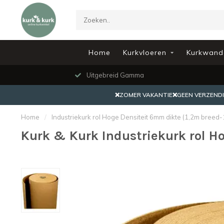
Home
Kurkvloeren
Kurkwand
Uitgebreid Gamma
❌ZOMER VAKANTIE❌GEEN VERZENDING
Home
/
Industriekurk rol Hoge Densiteit 6mm dikte (1,2m breed-
Kurk & Kurk Industriekurk rol H