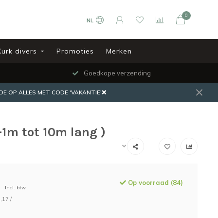
0
NL
Kurk divers
Promoties
Merken
Goedkope verzending
DE OP ALLES MET CODE 'VAKANTIE'❌
-1m tot 10m lang )
Op voorraad (84)
Incl. btw
,17 /