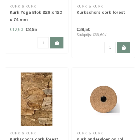
KURK & KURK
KURK & KURK
Kurk Yoga Blok 226 x 120
Kurkschors cork forest
x 74 mm
€8,95
€39,50
€12,50
Stukprijs: €38,60 /
KURK & KURK
KURK & KURK
Kurkschors cork forest
Kurk ondervloer op rol