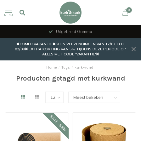
0
MENU
Uitgebreid Gamma
❌ZOMER VAKANTIE❌GEEN VERZENDINGEN VAN 17/07 TOT
02/08❌ EXTRA KORTING VAN 5% TIJDENS DEZE PERIODE OP
ALLES MET CODE 'VAKANTIE'❌
Home
/
Tags
/
kurkwand
Producten getagd met kurkwand
SALE -58%