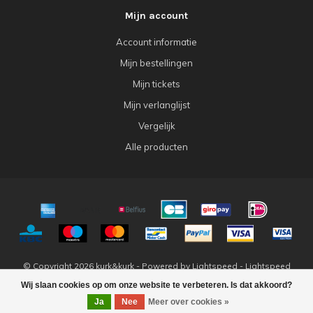
Mijn account
Account informatie
Mijn bestellingen
Mijn tickets
Mijn verlanglijst
Vergelijk
Alle producten
© Copyright 2026 kurk&kurk - Powered by
Lightspeed
-
Lightspeed
design
by
Dyvelopment
Wij slaan cookies op om onze website te verbeteren. Is dat akkoord?
FILTERS
Ja
Nee
Meer over cookies »