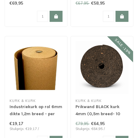
20m of 30m lang)
€69,95
€58,95
€67,95
SALE -19%
KURK & KURK
KURK & KURK
Industriekurk op rol 6mm
Prikwand BLACK kurk
dikte 1,2m breed - per
4mm (0,5m breed- 10
meter
meter lang)
€19,17
€64,95
€79,95
Stukprijs: €19,17 /
Stukprijs: €64,95 /