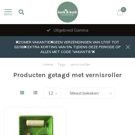
0
MENU
Uitgebreid Gamma
❌ZOMER VAKANTIE❌GEEN VERZENDINGEN VAN 17/07 TOT
02/08❌ EXTRA KORTING VAN 5% TIJDENS DEZE PERIODE OP
ALLES MET CODE 'VAKANTIE'❌
Home
/
Tags
/
vernisroller
Producten getagd met vernisroller