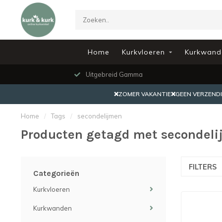
Home
Kurkvloeren
Kurkwand
Uitgebreid Gamma
❌ZOMER VAKANTIE❌GEEN VERZENDING
Home
/
Tags
/
secondelijmen
Producten getagd met secondel
FILTERS
Categorieën
Kurkvloeren
Kurkwanden