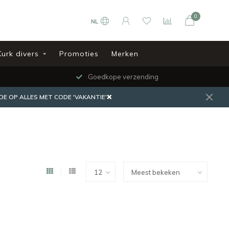
0
NL
Kurk divers
Promoties
Merken
Goedkope verzending
DE OP ALLES MET CODE 'VAKANTIE'❌