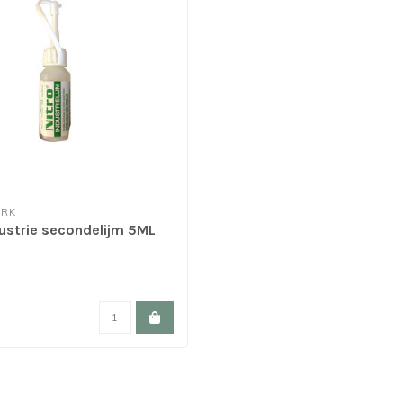
URK
dustrie secondelijm 5ML