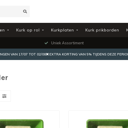
en
Kurk op rol
Kurkplaten
Kurk prikborden
Uniek Assortiment
EN VAN 17/07 TOT 02/08❌ EXTRA KORTING VAN 5% TIJDENS DEZE PERIO
ler