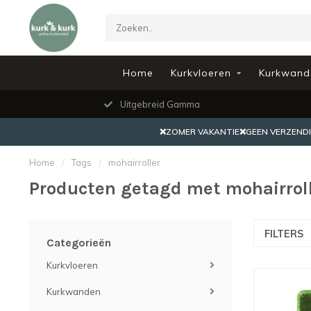
Home
Kurkvloeren
Kurkwand
Uitgebreid Gamma
❌ZOMER VAKANTIE❌GEEN VERZENDING
Home
/
Tags
/
mohairroller
Producten getagd met mohairrol
FILTERS
Categorieën
Kurkvloeren
Kurkwanden