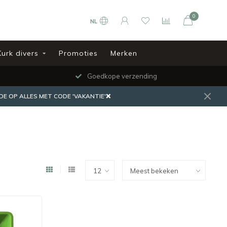
0
NL
Kurk divers
Promoties
Merken
Goedkope verzending
DE OP ALLES MET CODE 'VAKANTIE'❌