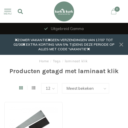
0
MENU
Uitgebreid Gamma
❌ZOMER VAKANTIE❌GEEN VERZENDINGEN VAN 17/07 TOT
02/08❌ EXTRA KORTING VAN 5% TIJDENS DEZE PERIODE OP
ALLES MET CODE 'VAKANTIE'❌
Home
/
Tags
/
laminaat klik
Producten getagd met laminaat klik