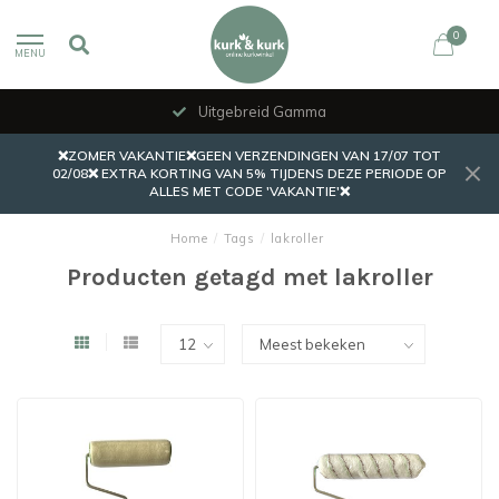
0
MENU
Uitgebreid Gamma
❌ZOMER VAKANTIE❌GEEN VERZENDINGEN VAN 17/07 TOT
02/08❌ EXTRA KORTING VAN 5% TIJDENS DEZE PERIODE OP
ALLES MET CODE 'VAKANTIE'❌
Home
/
Tags
/
lakroller
Producten getagd met lakroller