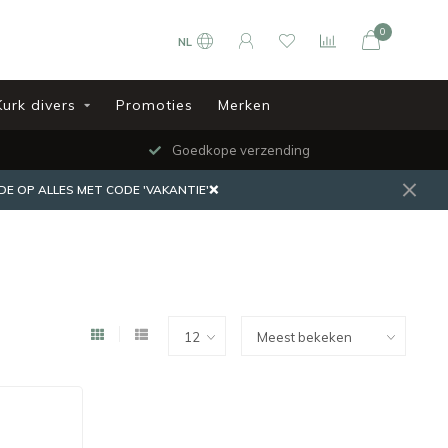
0
NL
Kurk divers
Promoties
Merken
Goedkope verzending
DE OP ALLES MET CODE 'VAKANTIE'❌