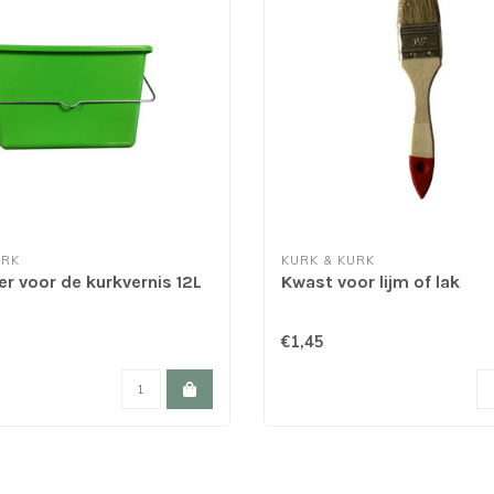
URK
KURK & KURK
 voor de kurkvernis 12L
Kwast voor lijm of lak
€1,45