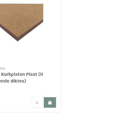
URK
 Kurkplaten Plaat (11
ende diktes)