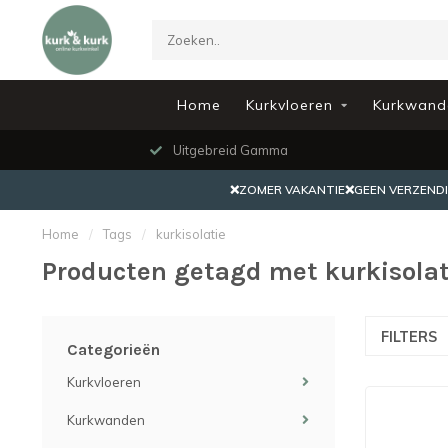
Home
Kurkvloeren
Kurkwand
Uitgebreid Gamma
❌ZOMER VAKANTIE❌GEEN VERZENDING
Home
/
Tags
/
kurkisolatie
Producten getagd met kurkisolat
FILTERS
Categorieën
Kurkvloeren
Kurkwanden