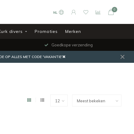
0
NL
Kurk divers
Promoties
Merken
Goedkope verzending
DE OP ALLES MET CODE 'VAKANTIE'❌