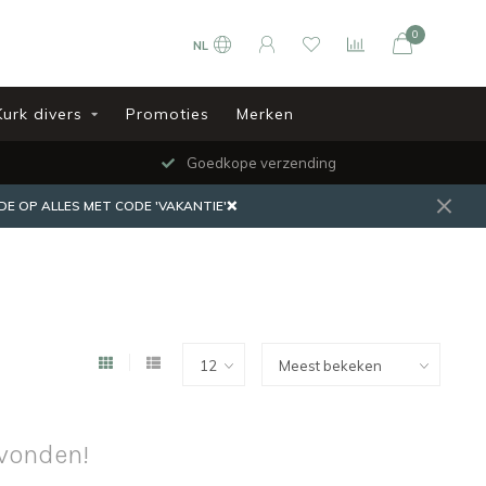
0
NL
Kurk divers
Promoties
Merken
Goedkope verzending
DE OP ALLES MET CODE 'VAKANTIE'❌
vonden!