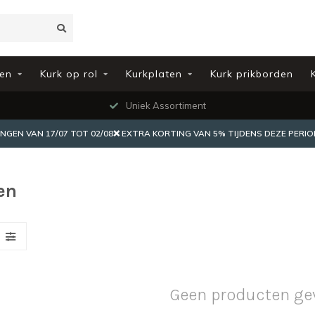
en
Kurk op rol
Kurkplaten
Kurk prikborden
Uniek Assortiment
EN VAN 17/07 TOT 02/08❌ EXTRA KORTING VAN 5% TIJDENS DEZE PERIO
en
Geen producten ge