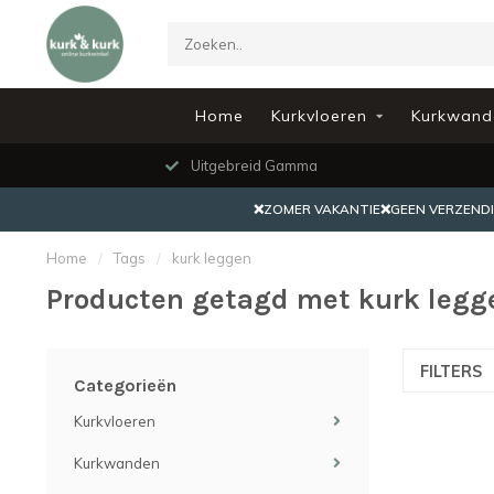
Home
Kurkvloeren
Kurkwand
Uitgebreid Gamma
❌ZOMER VAKANTIE❌GEEN VERZENDING
Home
/
Tags
/
kurk leggen
Producten getagd met kurk legg
FILTERS
Categorieën
Kurkvloeren
Kurkwanden