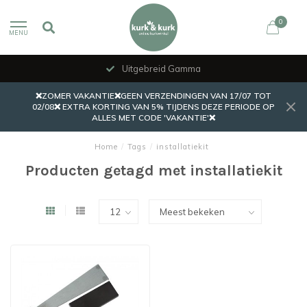
0
MENU
Uitgebreid Gamma
❌ZOMER VAKANTIE❌GEEN VERZENDINGEN VAN 17/07 TOT
02/08❌ EXTRA KORTING VAN 5% TIJDENS DEZE PERIODE OP
ALLES MET CODE 'VAKANTIE'❌
Home
/
Tags
/
installatiekit
Producten getagd met installatiekit