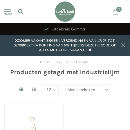
0
MENU
Uitgebreid Gamma
❌ZOMER VAKANTIE❌GEEN VERZENDINGEN VAN 17/07 TOT
02/08❌ EXTRA KORTING VAN 5% TIJDENS DEZE PERIODE OP
ALLES MET CODE 'VAKANTIE'❌
Home
/
Tags
/
industrielijm
Producten getagd met industrielijm