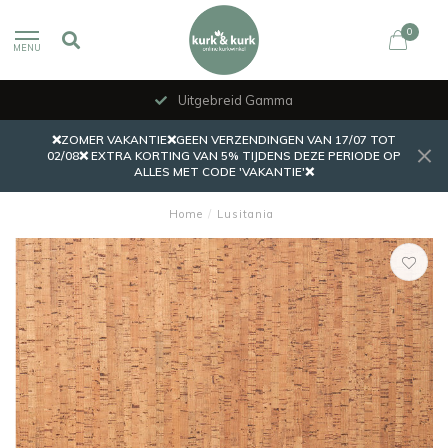
0
MENU
Uitgebreid Gamma
❌ZOMER VAKANTIE❌GEEN VERZENDINGEN VAN 17/07 TOT
02/08❌ EXTRA KORTING VAN 5% TIJDENS DEZE PERIODE OP
ALLES MET CODE 'VAKANTIE'❌
Home
/
Lusitania