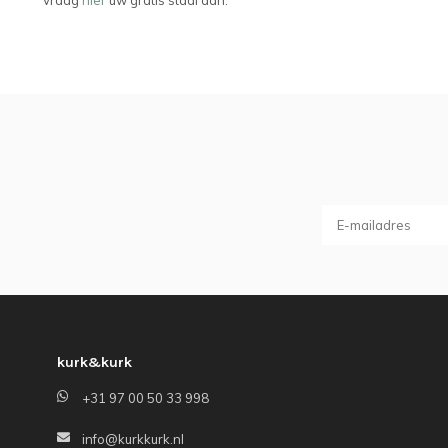
Vraag
hier
uw gratis staal aan.
kurk&kurk
+31 97 00 50 33 998
info@kurkkurk.nl