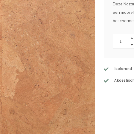
Deze Nazar
een mooi v
beschermen
Isolerend
Akoestisc