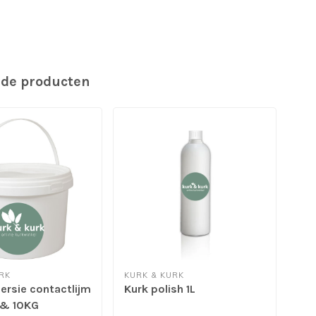
rde producten
RK
KURK & KURK
KUR
ersie contactlijm
Kurk polish 1L
Kur
 & 10KG