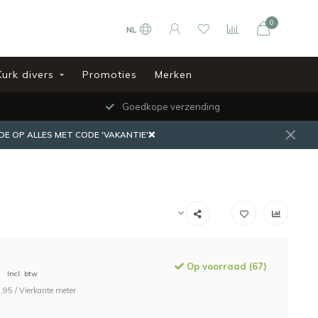
0
NL
Kurk divers
Promoties
Merken
Goedkope verzending
DE OP ALLES MET CODE 'VAKANTIE'❌
Op voorraad (67)
Incl. btw
,95 / Vierkante meter