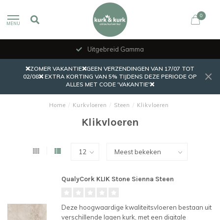
0
MENU
Uitgebreid Gamma
❌ZOMER VAKANTIE❌GEEN VERZENDINGEN VAN 17/07 TOT
02/08❌ EXTRA KORTING VAN 5% TIJDENS DEZE PERIODE OP
ALLES MET CODE 'VAKANTIE'❌
Home
/
Kurkvloeren
/
Steen
/
Klikvloeren
Klikvloeren
QualyCork KLIK Stone Sienna Steen
Deze hoogwaardige kwaliteitsvloeren bestaan uit
verschillende lagen kurk, met een digitale