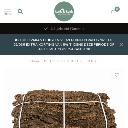
0
MENU
Uitgebreid Gamma
❌ZOMER VAKANTIE❌GEEN VERZENDINGEN VAN 17/07 TOT
02/08❌ EXTRA KORTING VAN 5% TIJDENS DEZE PERIODE OP
ALLES MET CODE 'VAKANTIE'❌
Home
/
Kurkschors BUNDEL +- 60 KG