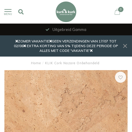
0
MENU
Uitgebreid Gamma
❌ZOMER VAKANTIE❌GEEN VERZENDINGEN VAN 17/07 TOT
02/08❌ EXTRA KORTING VAN 5% TIJDENS DEZE PERIODE OP
ALLES MET CODE 'VAKANTIE'❌
Home
/
KLIK Cork Nazare Onbehandeld