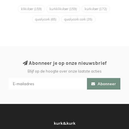
klikvloer
(159)
kurkklikvloer
(159)
kurkvloer
(172)
qualycork
(65)
qualycork cork
(35)
Abonneer je op onze nieuwsbrief
Blijf op de hoogte over onze laatste acties
Abonneer
kurk&kurk