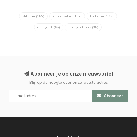
klikvloer
(159)
kurkklikvloer
(159)
kurkvloer
(172)
qualycork
(65)
qualycork cork
(35)
Abonneer je op onze nieuwsbrief
Blijf op de hoogte over onze laatste acties
Abonneer