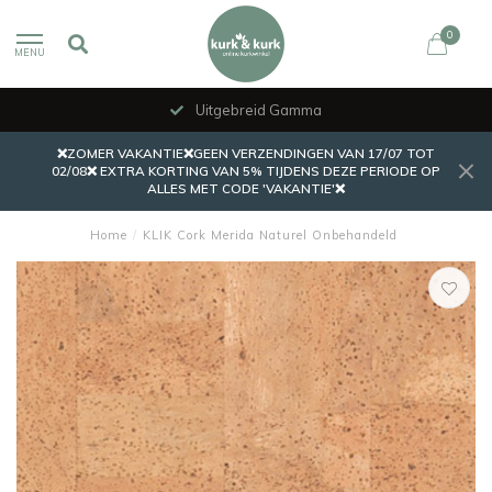
0
MENU
Uitgebreid Gamma
❌ZOMER VAKANTIE❌GEEN VERZENDINGEN VAN 17/07 TOT
02/08❌ EXTRA KORTING VAN 5% TIJDENS DEZE PERIODE OP
ALLES MET CODE 'VAKANTIE'❌
Home
/
KLIK Cork Merida Naturel Onbehandeld