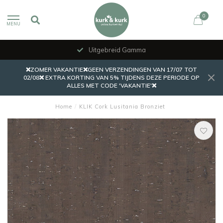
0
MENU
Uitgebreid Gamma
❌ZOMER VAKANTIE❌GEEN VERZENDINGEN VAN 17/07 TOT
02/08❌ EXTRA KORTING VAN 5% TIJDENS DEZE PERIODE OP
ALLES MET CODE 'VAKANTIE'❌
Home
/
KLIK Cork Lusitania Bronziet