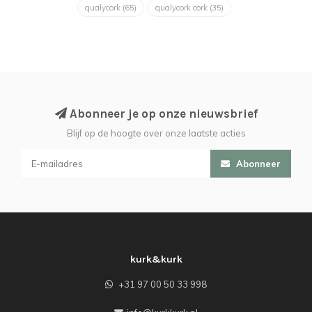
qualycork
(65)
qualycork cork
(35)
Abonneer je op onze nieuwsbrief
Blijf op de hoogte over onze laatste acties
Abonneer
kurk&kurk
+31 97 00 50 33 998