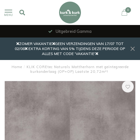
0
MENU
Uitgebreid Gamma
❌ZOMER VAKANTIE❌GEEN VERZENDINGEN VAN 17/07 TOT
02/08❌ EXTRA KORTING VAN 5% TIJDENS DEZE PERIODE OP
ALLES MET CODE 'VAKANTIE'❌
Home
/
KLIK COREtec Naturals Mattherhorn met geïntegreerde
kurkonderlaag (OP=OP) Laatste 20,72m²!