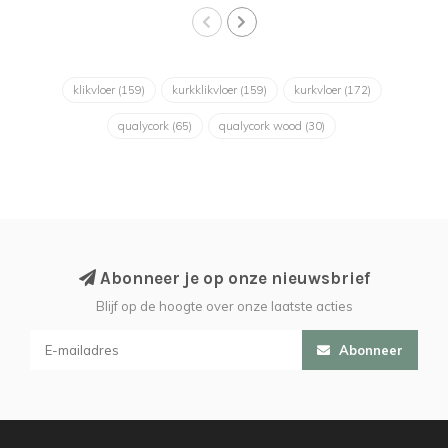
klikvloer
(159)
kurkklikvloer
(159)
kurkvloer
(172)
qualycork
(65)
qualycork wood
(30)
Abonneer je op onze nieuwsbrief
Blijf op de hoogte over onze laatste acties
Abonneer