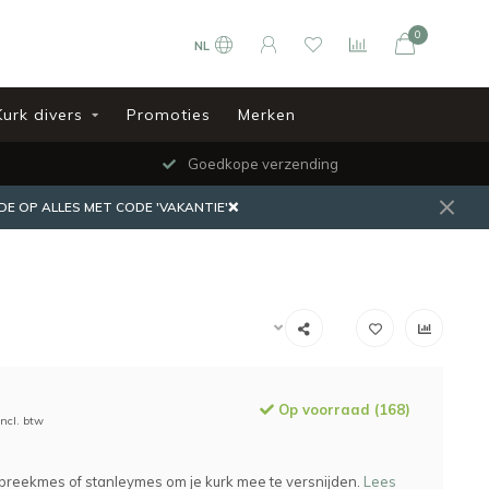
0
NL
Kurk divers
Promoties
Merken
Goedkope verzending
DE OP ALLES MET CODE 'VAKANTIE'❌
Op voorraad (168)
Incl. btw
breekmes of stanleymes om je kurk mee te versnijden.
Lees