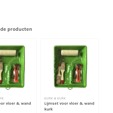
rde producten
RK
KURK & KURK
KUR
oor vloer & wand
Lijmset voor vloer & wand
Duc
kurk
50