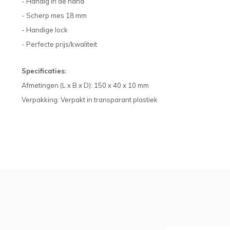
- Handig in de hand
- Scherp mes 18 mm
- Handige lock
- Perfecte prijs/kwaliteit
Specificaties:
Afmetingen (L x B x D): 150 x 40 x 10 mm
Verpakking: Verpakt in transparant plastiek