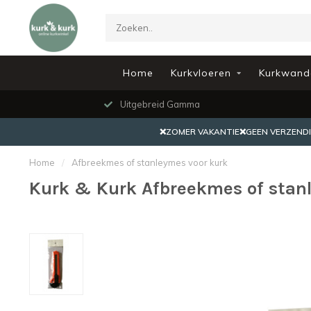
Home
Kurkvloeren
Kurkwand
Uitgebreid Gamma
❌ZOMER VAKANTIE❌GEEN VERZENDING
Home
/
Afbreekmes of stanleymes voor kurk
Kurk & Kurk Afbreekmes of stan